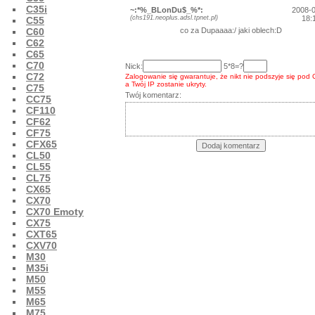
C35i
~:*%_BLonDu$_%*:
2008-
(chs191.neoplus.adsl.tpnet.pl)
18:
C55
C60
co za Dupaaaa:/ jaki oblech:D
C62
C65
C70
Nick:
5*8=?
C72
Zalogowanie się gwarantuje, że nikt nie podszyje się pod 
a Twój IP zostanie ukryty.
C75
Twój komentarz:
CC75
CF110
CF62
CF75
CFX65
CL50
CL55
CL75
CX65
CX70
CX70 Emoty
CX75
CXT65
CXV70
M30
M35i
M50
M55
M65
M75