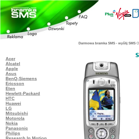
Darmowa bramka SMS - wyślij SMS
Or
Acer
Alcatel
Apple
Asus
BenQ-Siemens
Ericsson
Eten
Hewlett-Packard
HTC
Huawei
LG
Mitsubishi
Motorola
Nokia
Panasonic
Philips
Research In Motion