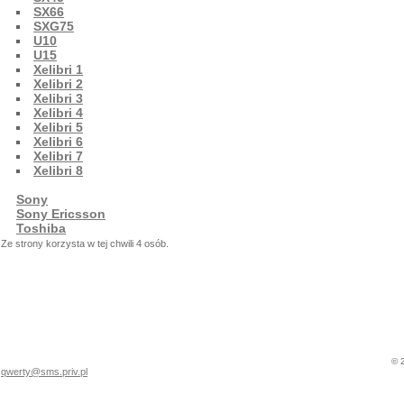
SX66
SXG75
U10
U15
Xelibri 1
Xelibri 2
Xelibri 3
Xelibri 4
Xelibri 5
Xelibri 6
Xelibri 7
Xelibri 8
Sony
Sony Ericsson
Toshiba
Ze strony korzysta w tej chwili 4 osób.
© 
qwerty@sms.priv.pl