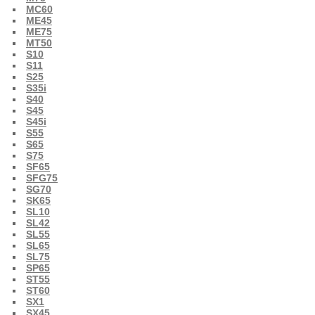
MC60
ME45
ME75
MT50
S10
S11
S25
S35i
S40
S45
S45i
S55
S65
S75
SF65
SFG75
SG70
SK65
SL10
SL42
SL55
SL65
SL75
SP65
ST55
ST60
SX1
SX45