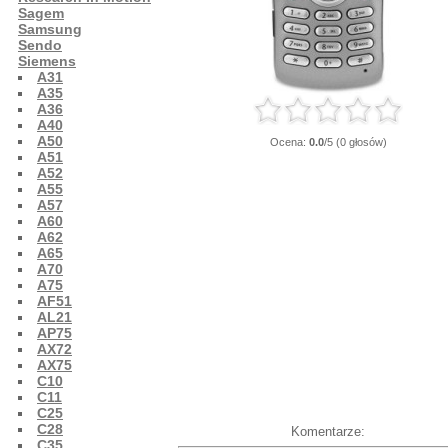
Sagem
Samsung
Sendo
Siemens
A31
A35
A36
A40
A50
Ocena:
0.0
/5 (0 głosów)
A51
A52
A55
A57
A60
A62
A65
A70
A75
AF51
AL21
AP75
AX72
AX75
C10
C11
C25
C28
Komentarze:
C35