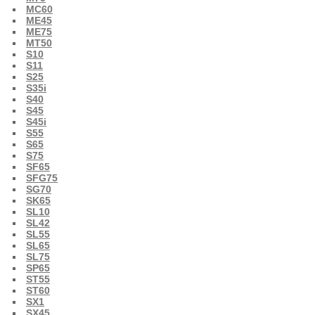
MC60
ME45
ME75
MT50
S10
S11
S25
S35i
S40
S45
S45i
S55
S65
S75
SF65
SFG75
SG70
SK65
SL10
SL42
SL55
SL65
SL75
SP65
ST55
ST60
SX1
SX45