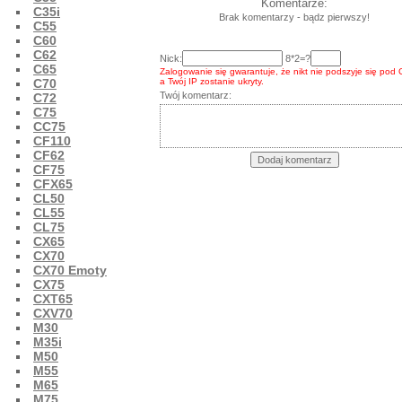
Komentarze:
C35i
Brak komentarzy - bądz pierwszy!
C55
C60
C62
Nick:
8*2=?
C65
Zalogowanie się gwarantuje, że nikt nie podszyje się pod 
C70
a Twój IP zostanie ukryty.
Twój komentarz:
C72
C75
CC75
CF110
CF62
CF75
CFX65
CL50
CL55
CL75
CX65
CX70
CX70 Emoty
CX75
CXT65
CXV70
M30
M35i
M50
M55
M65
M75