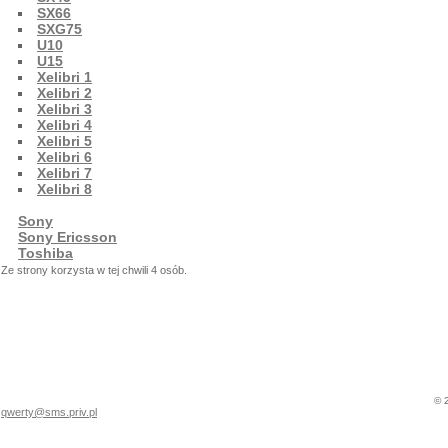
SX66
SXG75
U10
U15
Xelibri 1
Xelibri 2
Xelibri 3
Xelibri 4
Xelibri 5
Xelibri 6
Xelibri 7
Xelibri 8
Sony
Sony Ericsson
Toshiba
Ze strony korzysta w tej chwili 4 osób.
© 
qwerty@sms.priv.pl