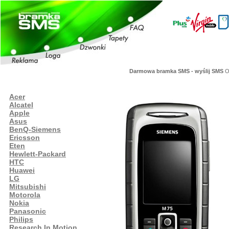
Darmowa bramka SMS - wyślij SMS
Or
Acer
Alcatel
Apple
Asus
BenQ-Siemens
Ericsson
Eten
Hewlett-Packard
HTC
Huawei
LG
Mitsubishi
Motorola
Nokia
Panasonic
Philips
Research In Motion