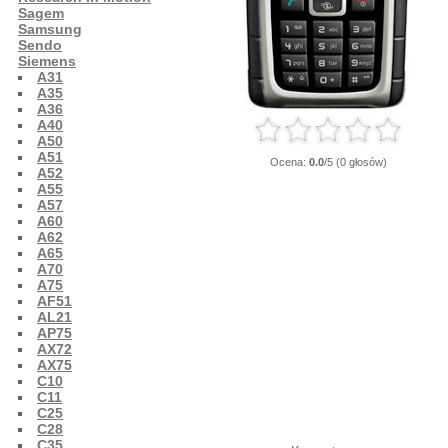
Sagem
Samsung
Sendo
Siemens
A31
A35
A36
A40
A50
A51
Ocena:
0.0
/5 (0 głosów)
A52
A55
A57
A60
A62
A65
A70
A75
AF51
AL21
AP75
AX72
AX75
C10
C11
C25
C28
C35