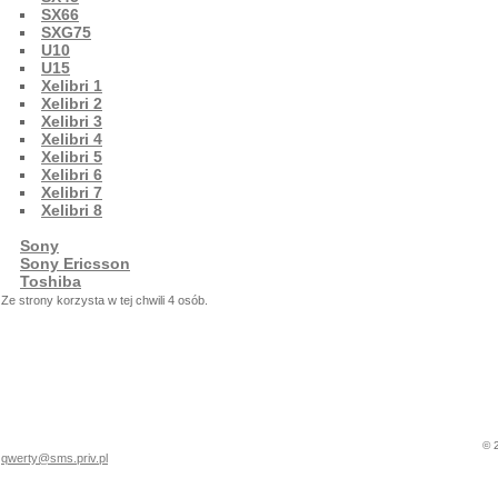
SX66
SXG75
U10
U15
Xelibri 1
Xelibri 2
Xelibri 3
Xelibri 4
Xelibri 5
Xelibri 6
Xelibri 7
Xelibri 8
Sony
Sony Ericsson
Toshiba
Ze strony korzysta w tej chwili 4 osób.
© 
qwerty@sms.priv.pl