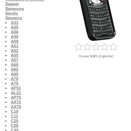
Sagem
Samsung
Sendo
Siemens
A31
A35
A36
A40
A50
A51
A52
A55
Ocena:
0.0
/5 (0 głosów)
A57
A60
A62
A65
A70
A75
AF51
AL21
AP75
AX72
AX75
C10
C11
C25
C28
C35