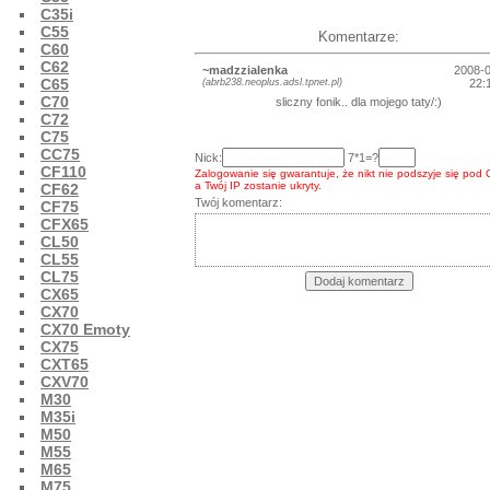
C35i
C55
Komentarze:
C60
C62
~madzzialenka
2008-
C65
(abrb238.neoplus.adsl.tpnet.pl)
22:
C70
sliczny fonik.. dla mojego taty/:)
C72
C75
CC75
Nick:
7*1=?
CF110
Zalogowanie się gwarantuje, że nikt nie podszyje się pod 
a Twój IP zostanie ukryty.
CF62
Twój komentarz:
CF75
CFX65
CL50
CL55
CL75
CX65
CX70
CX70 Emoty
CX75
CXT65
CXV70
M30
M35i
M50
M55
M65
M75