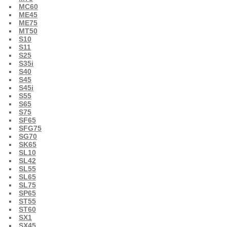
MC60
ME45
ME75
MT50
S10
S11
S25
S35i
S40
S45
S45i
S55
S65
S75
SF65
SFG75
SG70
SK65
SL10
SL42
SL55
SL65
SL75
SP65
ST55
ST60
SX1
SX45