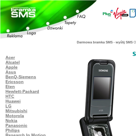
Darmowa bramka SMS - wyślij SMS
Or
Acer
Alcatel
Apple
Asus
BenQ-Siemens
Ericsson
Eten
Hewlett-Packard
HTC
Huawei
LG
Mitsubishi
Motorola
Nokia
Panasonic
Philips
Research In Motion