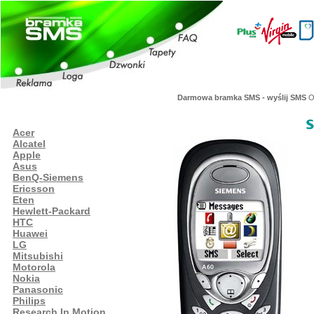
Darmowa bramka SMS - wyślij SMS
Or
Acer
Alcatel
Apple
Asus
BenQ-Siemens
Ericsson
Eten
Hewlett-Packard
HTC
Huawei
LG
Mitsubishi
Motorola
Nokia
Panasonic
Philips
Research In Motion