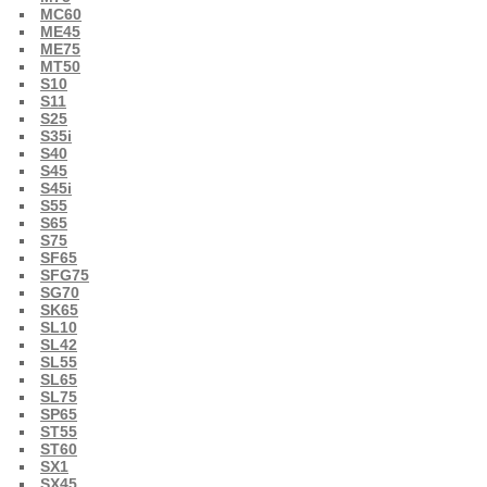
MC60
ME45
ME75
MT50
S10
S11
S25
S35i
S40
S45
S45i
S55
S65
S75
SF65
SFG75
SG70
SK65
SL10
SL42
SL55
SL65
SL75
SP65
ST55
ST60
SX1
SX45