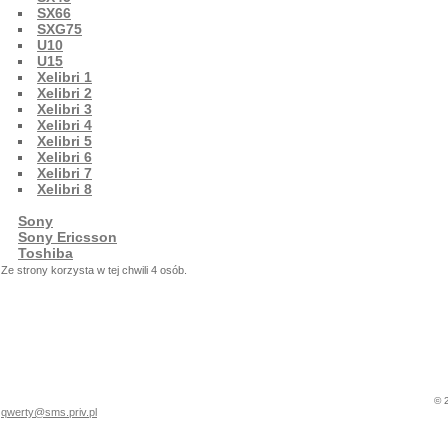
SX66
SXG75
U10
U15
Xelibri 1
Xelibri 2
Xelibri 3
Xelibri 4
Xelibri 5
Xelibri 6
Xelibri 7
Xelibri 8
Sony
Sony Ericsson
Toshiba
Ze strony korzysta w tej chwili 4 osób.
© 
qwerty@sms.priv.pl