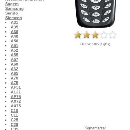
Sagem
Samsung
Sendo
Siemens
A31
A35
A36
A40
A50
Ocena:
3.0
/5 (1 głos)
A51
A52
A55
A57
A60
A62
A65
A70
A75
AF51
AL21
AP75
AX72
AX75
C10
C11
C25
C28
Komentarze:
C35