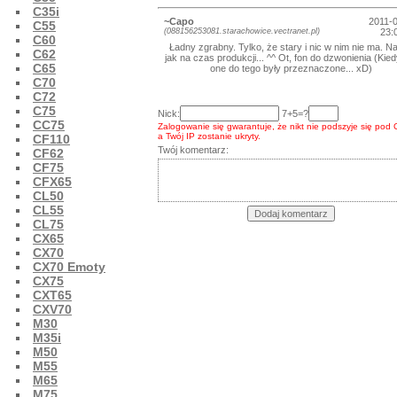
C35i
~Capo
2011-
C55
(088156253081.starachowice.vectranet.pl)
23:
C60
Ładny zgrabny. Tylko, że stary i nic w nim nie ma. N
C62
jak na czas produkcji... ^^ Ot, fon do dzwonienia (Kied
C65
one do tego były przeznaczone... xD)
C70
C72
C75
Nick:
7+5=?
CC75
Zalogowanie się gwarantuje, że nikt nie podszyje się pod 
a Twój IP zostanie ukryty.
CF110
Twój komentarz:
CF62
CF75
CFX65
CL50
CL55
CL75
CX65
CX70
CX70 Emoty
CX75
CXT65
CXV70
M30
M35i
M50
M55
M65
M75