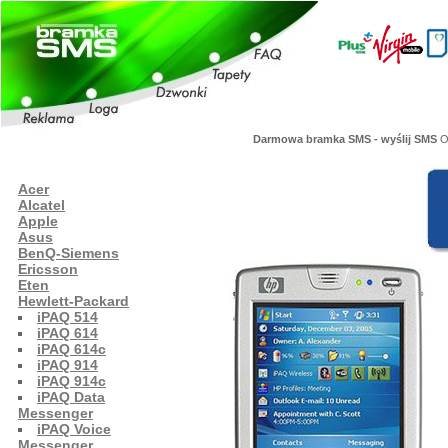
Darmowa bramka SMS - wyślij SMS
Or
Acer
Alcatel
Apple
Asus
BenQ-Siemens
Ericsson
Eten
Hewlett-Packard
iPAQ 514
iPAQ 614
iPAQ 614c
iPAQ 914
iPAQ 914c
iPAQ Data
Messenger
iPAQ Voice
Messenger