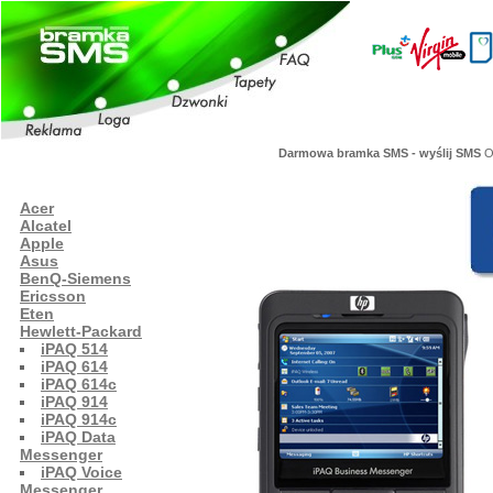
Darmowa bramka SMS - wyślij SMS
Or
Acer
Alcatel
Apple
Asus
BenQ-Siemens
Ericsson
Eten
Hewlett-Packard
iPAQ 514
iPAQ 614
iPAQ 614c
iPAQ 914
iPAQ 914c
iPAQ Data
Messenger
iPAQ Voice
Messenger