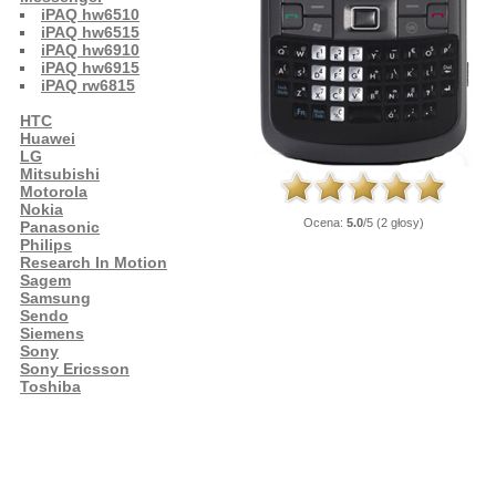
iPAQ hw6510
iPAQ hw6515
iPAQ hw6910
iPAQ hw6915
iPAQ rw6815
HTC
Huawei
LG
Mitsubishi
Motorola
Nokia
Ocena:
5.0
/5 (2 głosy)
Panasonic
Philips
Research In Motion
Sagem
Samsung
Sendo
Siemens
Sony
Sony Ericsson
Toshiba