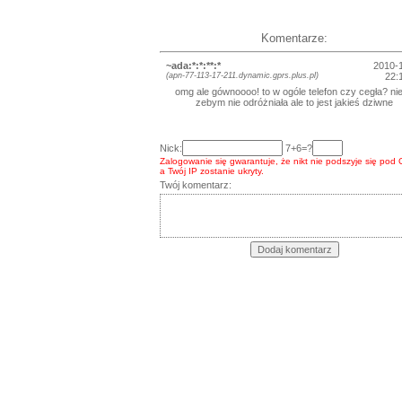
Komentarze:
~ada:*:*:**:*
2010-
(apn-77-113-17-211.dynamic.gprs.plus.pl)
22:
omg ale gównoooo! to w ogóle telefon czy cegła? nie
zebym nie odróżniała ale to jest jakieś dziwne
Nick:
7+6=?
Zalogowanie się gwarantuje, że nikt nie podszyje się pod 
a Twój IP zostanie ukryty.
Twój komentarz: