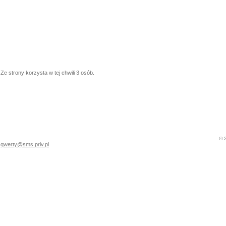
Ze strony korzysta w tej chwili 3 osób.
© 
qwerty@sms.priv.pl