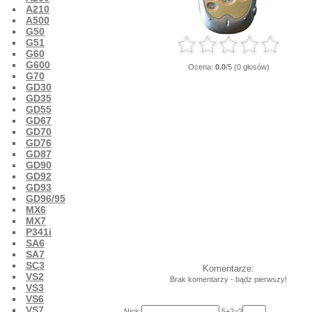
A210
A500
G50
G51
G60
G600
Ocena:
0.0
/5 (0 głosów)
G70
GD30
GD35
GD55
GD67
GD70
GD76
GD87
GD90
GD92
GD93
GD96/95
MX6
MX7
P341i
SA6
SA7
SC3
Komentarze:
VS2
Brak komentarzy - bądz pierwszy!
VS3
VS6
VS7
Nick:
5+2=?