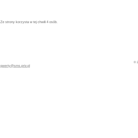
Ze strony korzysta w tej chwili 4 osób.
© 
qwerty@sms.priv.pl