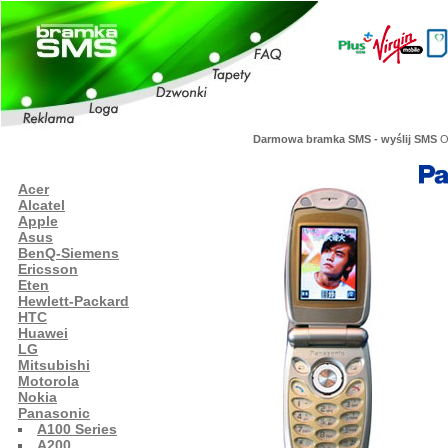
Darmowa bramka SMS - wyślij SMS
Or
Acer
Alcatel
Apple
Asus
BenQ-Siemens
Ericsson
Eten
Hewlett-Packard
HTC
Huawei
LG
Mitsubishi
Motorola
Nokia
Panasonic
A100 Series
A200