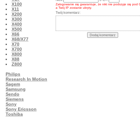
X100
Zalogowanie się gwarantuje, że nikt nie podszyje się pod 
a Twój IP zostanie ukryty.
X11
Twój komentarz:
X200
X300
X400
X500
X66
X68/X77
X70
X700
X800
X88
Z800
Philips
Research In Motion
Sagem
Samsung
Sendo
Siemens
Sony
Sony Ericsson
Toshiba