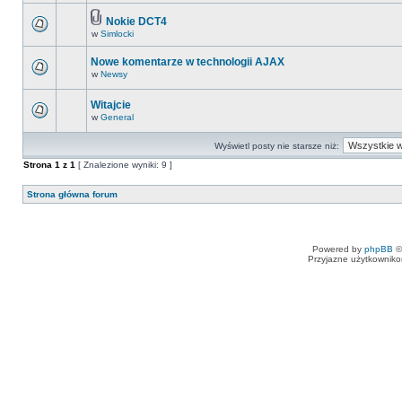
Nokie DCT4
w
Simlocki
Nowe komentarze w technologii AJAX
w
Newsy
Witajcie
w
General
Wyświetl posty nie starsze niż:
Strona
1
z
1
[ Znalezione wyniki: 9 ]
Strona główna forum
Powered by
phpBB
©
Przyjazne użytkowniko