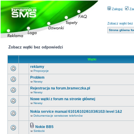
Zaloguj
Zar
Zobacz wątki bez
Strona główna f
Zobacz wątki bez odpowiedzi
Wątki
reklamy
w
Propozycje
Problem
w
Newsy
Rejestracja na forum.brameczka.pl
w
Newsy
Nowe wątki z forum na stronie głównej
w
Newsy
Nokia service manual 6101/6102/6103/6102i level 1&2
w
Dokumentacje serwisowe telefonów
Nokie BB5
w
Simlocki