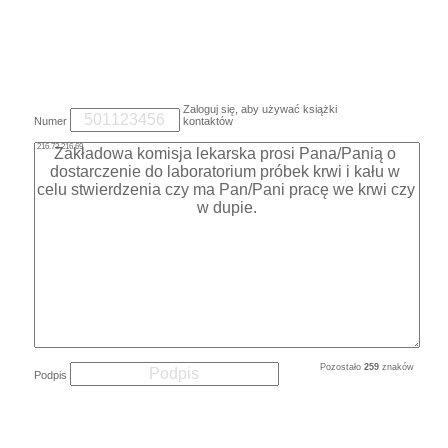
Zaloguj się, aby używać książki
Numer
kontaktów
216.73.216.69
Pozostało
259
znaków
Podpis